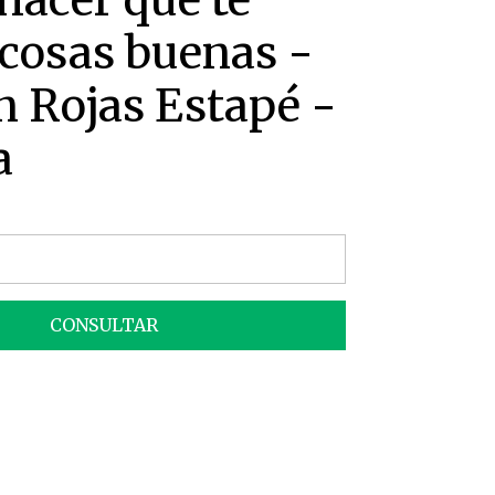
acer que te
cosas buenas -
 Rojas Estapé -
a
CONSULTAR