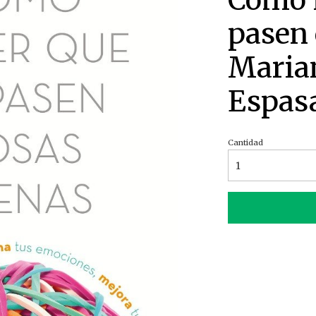
Cómo h
pasen 
Marian
Espas
Cantidad