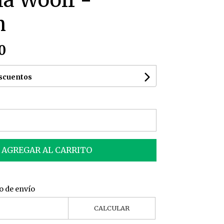
ia Woolf -
n
0
escuentos
AGREGAR AL CARRITO
o de envío
CALCULAR