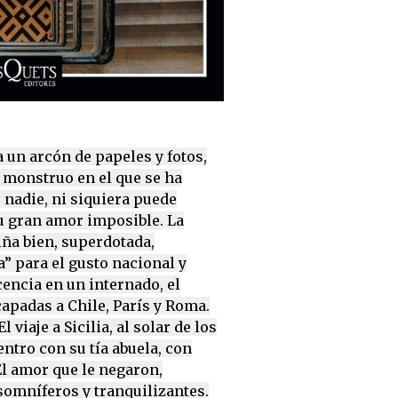
a un arcón de papeles y fotos,
l monstruo en el que se ha
 nadie, ni siquiera puede
su gran amor imposible. La
iña bien, superdotada,
” para el gusto nacional y
encia en un internado, el
capadas a Chile, París y Roma.
 viaje a Sicilia, al solar de los
entro con su tía abuela, con
l amor que le negaron,
somníferos y tranquilizantes.