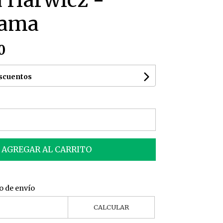
a Harwicz -
rama
0
escuentos
AGREGAR AL CARRITO
o de envío
CALCULAR