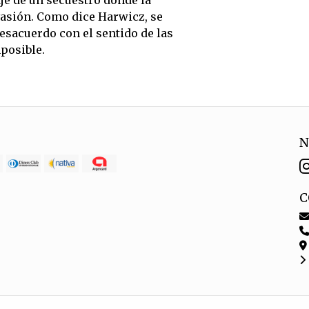
aje de un secuestro donde la
vasión. Como dice Harwicz, se
esacuerdo con el sentido de las
posible.
N
C